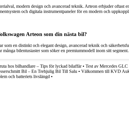
erialval, modern design och avancerad teknik. Arteon erbjuder oftast 
mentsystem och digitala instrumentpaneler för en modern och uppkoppl
 Volkswagen Arteon som din nästa bil?
ar som en distinkt och elegant design, avancerad teknik och säkerhetsfu
alar många bilentusiaster som söker en premiummodell inom sitt segment.
ruta hos bilhandlare – Tips för lyckad bilaffär
•
Test av Mercedes GLC
serschmitt Bil – En Trehjulig Bil Till Salu
•
Välkommen till KVD Auk
em och batteriets livslängd
•