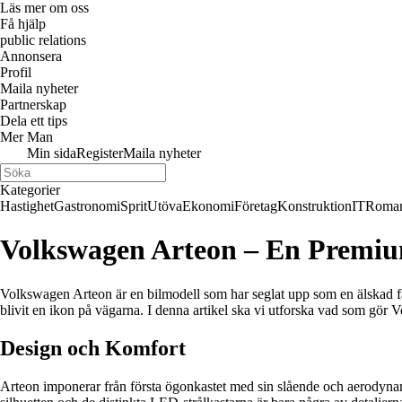
Läs mer om oss
Få hjälp
public relations
Annonsera
Profil
Maila nyheter
Partnerskap
Dela ett tips
Mer Man
Min sida
Register
Maila nyheter
Kategorier
Hastighet
Gastronomi
Sprit
Utöva
Ekonomi
Företag
Konstruktion
IT
Roman
Volkswagen Arteon – En Premiu
Volkswagen Arteon är en bilmodell som har seglat upp som en älskad f
blivit en ikon på vägarna. I denna artikel ska vi utforska vad som gör
Design och Komfort
Arteon imponerar från första ögonkastet med sin slående och aerodyna