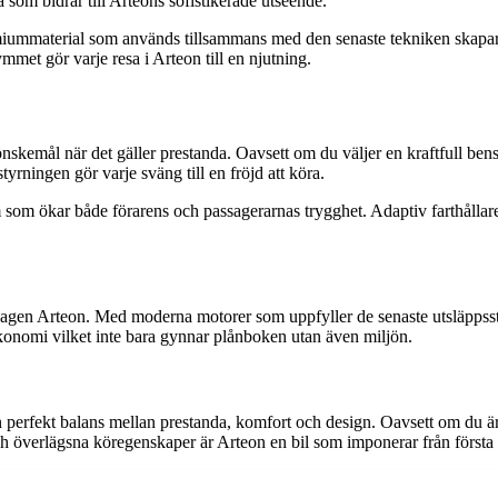
 som bidrar till Arteons sofistikerade utseende.
remiummaterial som används tillsammans med den senaste tekniken ska
met gör varje resa i Arteon till en njutning.
nskemål när det gäller prestanda. Oavsett om du väljer en kraftfull bens
ningen gör varje sväng till en fröjd att köra.
som ökar både förarens och passagerarnas trygghet. Adaptiv farthållare
n Arteon. Med moderna motorer som uppfyller de senaste utsläppsstand
konomi vilket inte bara gynnar plånboken utan även miljön.
ekt balans mellan prestanda, komfort och design. Oavsett om du är ute e
h överlägsna köregenskaper är Arteon en bil som imponerar från första s