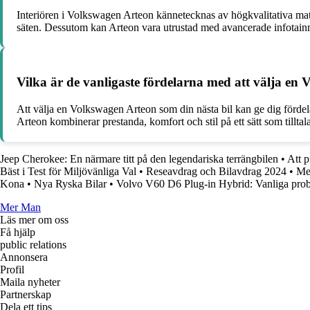
Interiören i Volkswagen Arteon kännetecknas av högkvalitativa mat
säten. Dessutom kan Arteon vara utrustad med avancerade infotain
Vilka är de vanligaste fördelarna med att välja en
Att välja en Volkswagen Arteon som din nästa bil kan ge dig fördel
Arteon kombinerar prestanda, komfort och stil på ett sätt som tillt
Jeep Cherokee: En närmare titt på den legendariska terrängbilen
•
Att p
Bäst i Test för Miljövänliga Val
•
Reseavdrag och Bilavdrag 2024
•
Mes
Kona
•
Nya Ryska Bilar
•
Volvo V60 D6 Plug-in Hybrid: Vanliga probl
Mer Man
Läs mer om oss
Få hjälp
public relations
Annonsera
Profil
Maila nyheter
Partnerskap
Dela ett tips