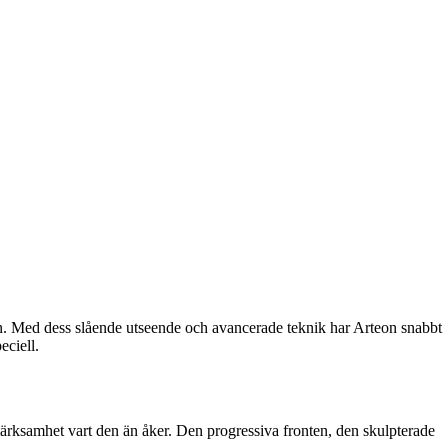
n. Med dess slående utseende och avancerade teknik har Arteon snabbt
eciell.
rksamhet vart den än åker. Den progressiva fronten, den skulpterade