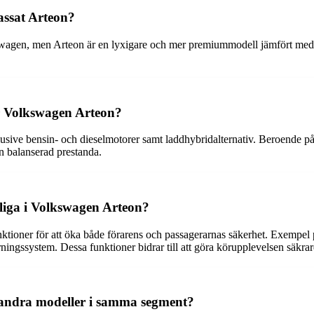
assat Arteon?
agen, men Arteon är en lyxigare och mer premiummodell jämfört med Pa
ör Volkswagen Arteon?
klusive bensin- och dieselmotorer samt laddhybridalternativ. Beroende 
en balanserad prestanda.
gliga i Volkswagen Arteon?
ioner för att öka både förarens och passagerarnas säkerhet. Exempel p
ningssystem. Dessa funktioner bidrar till att göra körupplevelsen säkr
n andra modeller i samma segment?