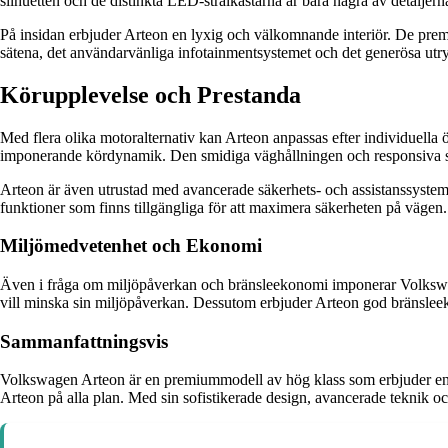
silhuetten och de distinkta LED-strålkastarna är bara några av detaljerna
På insidan erbjuder Arteon en lyxig och välkomnande interiör. De p
sätena, det användarvänliga infotainmentsystemet och det generösa utrym
Körupplevelse och Prestanda
Med flera olika motoralternativ kan Arteon anpassas efter individuella ö
imponerande kördynamik. Den smidiga väghållningen och responsiva styr
Arteon är även utrustad med avancerade säkerhets- och assistanssystem 
funktioner som finns tillgängliga för att maximera säkerheten på vägen.
Miljömedvetenhet och Ekonomi
Även i fråga om miljöpåverkan och bränsleekonomi imponerar Volkswage
vill minska sin miljöpåverkan. Dessutom erbjuder Arteon god bränslee
Sammanfattningsvis
Volkswagen Arteon är en premiummodell av hög klass som erbjuder en perf
Arteon på alla plan. Med sin sofistikerade design, avancerade teknik oc