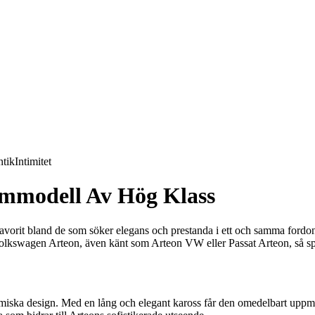
tik
Intimitet
mmodell Av Hög Klass
avorit bland de som söker elegans och prestanda i ett och samma fordo
 Volkswagen Arteon, även känt som Arteon VW eller Passat Arteon, så sp
miska design. Med en lång och elegant kaross får den omedelbart uppmä