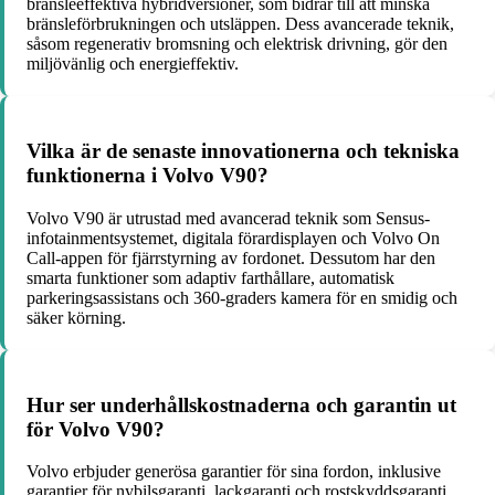
bränsleeffektiva hybridversioner, som bidrar till att minska
bränsleförbrukningen och utsläppen. Dess avancerade teknik,
såsom regenerativ bromsning och elektrisk drivning, gör den
miljövänlig och energieffektiv.
Vilka är de senaste innovationerna och tekniska
funktionerna i Volvo V90?
Volvo V90 är utrustad med avancerad teknik som Sensus-
infotainmentsystemet, digitala förardisplayen och Volvo On
Call-appen för fjärrstyrning av fordonet. Dessutom har den
smarta funktioner som adaptiv farthållare, automatisk
parkeringsassistans och 360-graders kamera för en smidig och
säker körning.
Hur ser underhållskostnaderna och garantin ut
för Volvo V90?
Volvo erbjuder generösa garantier för sina fordon, inklusive
garantier för nybilsgaranti, lackgaranti och rostskyddsgaranti.