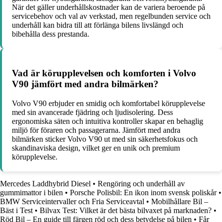
När det gäller underhållskostnader kan de variera beroende på
servicebehov och val av verkstad, men regelbunden service och
underhåll kan bidra till att förlänga bilens livslängd och
bibehålla dess prestanda.
Vad är körupplevelsen och komforten i Volvo
V90 jämfört med andra bilmärken?
Volvo V90 erbjuder en smidig och komfortabel körupplevelse
med sin avancerade fjädring och ljudisolering. Dess
ergonomiska säten och intuitiva kontroller skapar en behaglig
miljö för föraren och passagerarna. Jämfört med andra
bilmärken sticker Volvo V90 ut med sin säkerhetsfokus och
skandinaviska design, vilket ger en unik och premium
körupplevelse.
Mercedes Laddhybrid Diesel
•
Rengöring och underhåll av
gummimattor i bilen
•
Porsche Polisbil: En ikon inom svensk poliskår
•
BMW Serviceintervaller och Fria Serviceavtal
•
Mobilhållare Bil –
Bäst i Test
•
Bilvax Test: Vilket är det bästa bilvaxet på marknaden?
•
Röd Bil – En guide till färgen röd och dess betydelse på bilen
•
Får