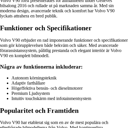
Volvo V90 först presenterades för allmänheten under Genèves
bilsalong 2016 och rullade ut på marknaden samma år. Med sin
moderna design, avancerade teknik och komfort har Volvo V90
lyckats attrahera en bred publik.
Funktioner och Specifikationer
Volvo V90 erbjuder en rad imponerande funktioner och specifikationer
som gör körupplevelsen både bekväm och säker. Med avancerade
förarassistanssystem, pålitlig prestanda och elegant interiör är Volvo
V90 en komplett bilmodell.
Några av funktionerna inkluderar:
Autonom körningsteknik
Adaptiv farthållare
Högeffektiva bensin- och dieselmotorer
Premium Ljudsystem
Intuitiv touchskärm med infotainmentsystem
Popularitet och Framtiden
Volvo V90 har etablerat sig som en av de mest populära och
efterfrågade bilmodellerna från Volvo. Med kontinuerliga